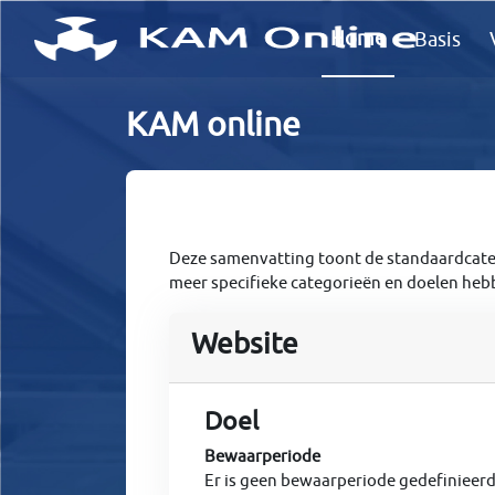
Ga naar hoofdinhoud
Home
Basis
KAM online
Samenvatting gegeve
Deze samenvatting toont de standaardcate
meer specifieke categorieën en doelen heb
Website
Doel
Bewaarperiode
Er is geen bewaarperiode gedefinieer